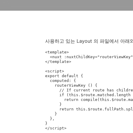
사용하고 있는 Layout 의 파일에서 아래
<template>

  <nuxt :nuxtChildKey="routerViewKey"/>

</template>

<script>

export default {

  computed: {

    routerViewKey () {

      // If current route has children

      if (this.$route.matched.length > 1) {

        return compile(this.$route.matched[0].path)(this.$route.params)

      }

      return this.$route.fullPath.split('?')[0].split('#')[0]

    }

  },

}
