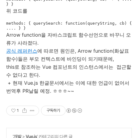
위 코드를
methods: { querySearch: function(queryString, cb) { 
.... } }
Arrow function을 자바스크립트 함수선언으로 바꾸니 오
류가 사라졌다.
공식 레퍼런스
에 따르면 원인은, Arrow function(화살표
함수)들은 부모 컨텍스트에 바인딩이 되기때문에,
this로 참조하는 Vue 컴포넌트의 인스턴스에서는 접근할
수 없다고 한다.
+ 현재 Vue.js 한글문서에서는 이에 대한 언급이 없어서
번역후 PR날릴 예정. ㅎㅎㅎ~~
1
구독하기
'
개발
>
Vue.js
' 카테고리의 다른 글