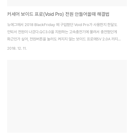
커세어 보이드 프로(Void Pro) 전원 안들어올때 해결법
뉴에그에서 2018 BlackFriday 에 구입했던 Void Pro가 사용한지 한달도
안되서 전원이 나갔다.QC3.0을 지원하는 고속충전기에 물려서 충전했던게
화근인가 싶어, 전원버튼을 눌러도 켜지지 않는 보이드 프로에5V 2.0A 까지
만 지원하는 보조배터리를 연결하고 기다렸지만배터리 충전등도 들어오지 않
2018. 12. 11.
고 여전히 전원버튼을 눌러도 아무런 응답이 없는 상황.... 너무 답답해서 이리
저리 알아보다, 어디선가 본 해결법으로 다시 살려냈다. 방법은 다음과 같다. 1.
음소거 버튼을 약 30초간 오랫동안 누른다.2.전원버튼을 5초정도 누른다 위
두가지 순서만 따르면, 원래대로 다시 살아나는 모습을 확인할 수 있다!
==========해결 되셨다면, 왼쪽 하단에 있는 하트 하나씩 눌러주고 가세
요 :)⬇⬇