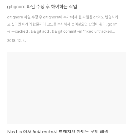
gitignore 파일 수정 후 해야하는 작업
gitignore 파일 수정 후 gitignore에 추가/삭제 된 파일을 git에도 반영시키
고 싶다면 아래의 한줄짜리 코드를 복사해서 붙여넣으면 반영이 된다. git rm
-r --cached . && git add . && git commit -m "fixed untracked
files"단, 이미 서버에 올라 간 파일들의 history는 변함이 없음을 유의하자.
2018. 12. 4.
Nuxt.js 에서 동적 route시 트랜지션 안되는 문제 해결