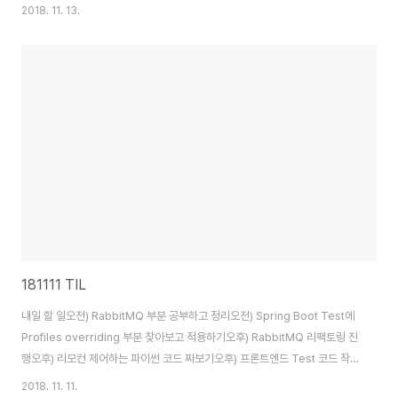
올바르게 쓰고있지 않다는 생각이 들어서 어디를 바꿔야하나 자꾸 생각해보게
2018. 11. 13.
된다.월요일은 힘들다내일 할 일오늘 못한 일들 끝내기회의Python 리팩토링
마저끝내기
181111 TIL
내일 할 일오전) RabbitMQ 부분 공부하고 정리오전) Spring Boot Test에
Profiles overriding 부분 찾아보고 적용하기오후) RabbitMQ 리팩토링 진
행오후) 리모컨 제어하는 파이썬 코드 짜보기오후) 프론트엔드 Test 코드 작
성오늘 느낀 점여전히 1 단위시간의 일을 할 때 한가지만 하지 못하고있다.
2018. 11. 11.